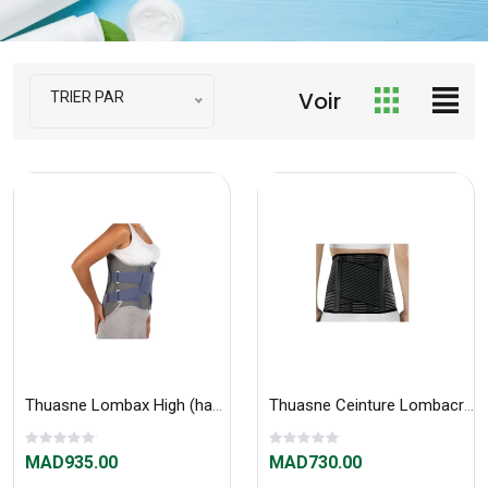
Voir
TRIER PAR
Thuasne Lombax High (haute) Homme 843
Thuasne Ceinture Lombacross G1 830G1
MAD935.00
MAD730.00