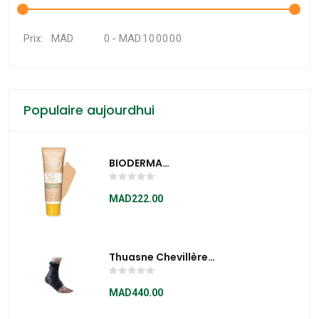
MAD
-
MAD
Prix:
Populaire aujourdhui
BIODERMA
PHOTODERM COVER
TOUCH TEINTE
MAD222.00
CLAIRE SPF50+ 40GR
Previous Product
Thuasne Chevillère
Ligastrap Malléo
2180
MAD440.00