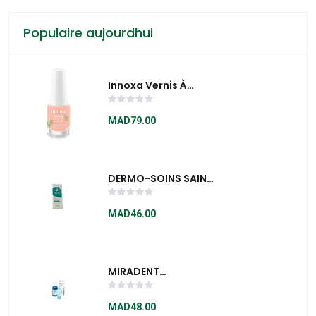
Populaire aujourdhui
Innoxa Vernis À
Ongles Good
Nature Aurore 5 Ml -
MAD79.00
G724137
DERMO-SOINS SAIN
PODO CRÈME
KÉRATOLYTIQUE
MAD46.00
HYDRATANTE PIED
MIRADENT
Paroguard Chx ®
Bain De Bouche
MAD48.00