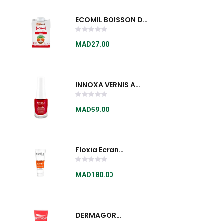
ECOMIL BOISSON DE
COCO SANS SUCRE
500ML
MAD27.00
INNOXA VERNIS A
ONGLES SENSIBLES
COQUELICOT 5ML -
MAD59.00
G771284
Floxia Ecran
Emulsion Invisible
Spf50
MAD180.00
DERMAGOR