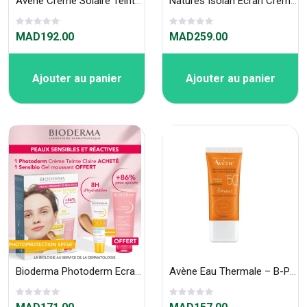
Avène Crème Solaire Teintée Très Haute Protection Spf 50+ – 50ml
Natures Isolari Ecran Creme Minerale spf50+ 100ml
MAD192.00
MAD259.00
Ajouter au panier
Ajouter au panier
Bioderma Photoderm Ecran Creme Teinte Claire spf50+ 40ml + Sensibio Gel 100ml Offert
Avène Eau Thermale – B-Protect SPF 50+ 30 ml