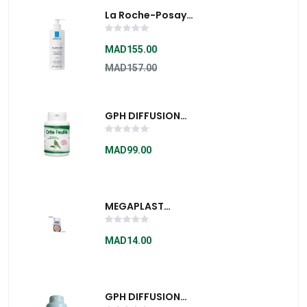
La Roche-Posay
Toleriane Fluide
Dermo-Nettoyant
MAD155.00
400ML
MAD157.00
GPH DIFFUSION
ORTIE FEUILLE BIO -
210MG - 100 GÉLULES
MAD99.00
MEGAPLAST
CLASSIQUES
PANSEMENTS BOÎTE
MAD14.00
20 - 180027
GPH DIFFUSION