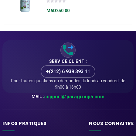
CURCUMA Bio 200
Gélules
MAD250.00
SERVICE CLIENT :
+(212) 6 939 393 11
Pour toutes questions ou demandes du lundi au vendredi de
9h00 à 16h00
support@paragroup5.com
MAIL :
INFOS PRATIQUES
NOUS CONNAITRE