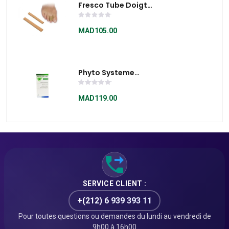
Fresco Tube Doigt
Orteils Élastique
F00050-03E
MAD105.00
Phyto Systeme
Shamp Sebo-
Correcteur 200ml
MAD119.00
SERVICE CLIENT :
+(212) 6 939 393 11
Pour toutes questions ou demandes du lundi au vendredi de
9h00 à 16h00