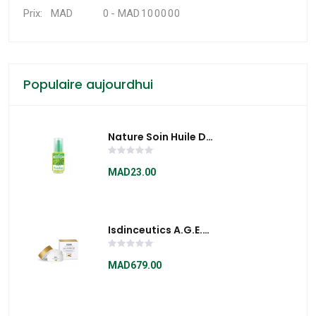
MAD
-
MAD
Prix:
Populaire aujourdhui
Nature Soin Huile De
Ricin 50ML
MAD23.00
Isdinceutics A.G.E.
Reverse Soin Visage
Remodelant DAY
MAD679.00
51,5 G