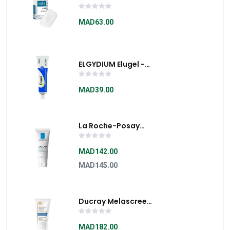
SAVON SURGRAS
MAD63.00
ELGYDIUM Elugel -
Gel Buccal Purifiant
40 Ml
MAD39.00
La Roche-Posay
Toleriane Sensitive
Soin Hydratant
MAD142.00
Apaisant 40ML
MAD145.00
Ducray Melascreen
Fluide Anti-Taches
Protectrice Spf50+
MAD182.00