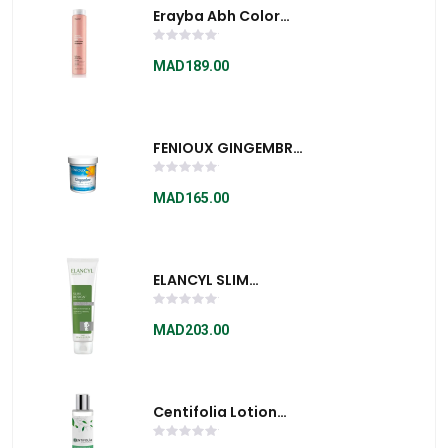
Erayba Abh Color
Care Shampooing
250ml
MAD189.00
FENIOUX GINGEMBRE
PILLULIER 200
GÉLULES
MAD165.00
ELANCYL SLIM
DESIGN MINCEUR
TENSEUR 7 JOURS
MAD203.00
150ML
Centifolia Lotion
Perfectrice De Peau