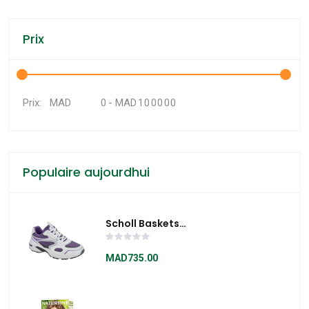
Prix
MAD
-
MAD
Prix:
Populaire aujourdhui
Scholl Baskets
SPRINTER PLUS -
S30512
MAD735.00