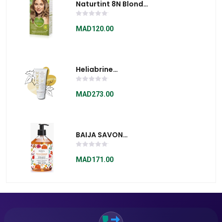
Naturtint 8N Blond
Blé 165ml
MAD120.00
Heliabrine
Helixience Soin
Exfoliante Visage
MAD273.00
75ml
BAIJA SAVON
LIQUIDE ÉTÉ A
SYRACUSE 500ml
MAD171.00