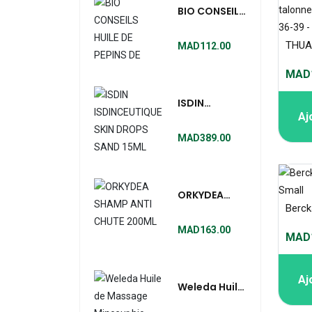
BIO CONSEILS
HUILE DE
PEPINS DE
MAD112.00
COURGE 60
MAD1
CAPSULES
ISDIN
Aj
ISDINCEUTIQUE
SKIN DROPS
MAD389.00
SAND 15ML
ORKYDEA
SHAMP ANTI
CHUTE 200ML
MAD163.00
MAD1
Aj
Weleda Huile
De Massage