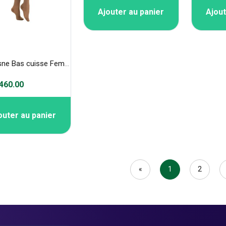
Ajouter au panier
Ajout
Thuasne Bas cuisse Femme Classe 2, Kokoon VENOFLEX 5225
60.00
outer au panier
«
1
2