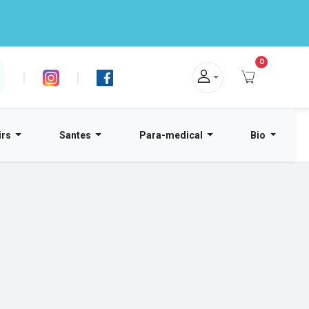
0
|
|
irs
Santes
Para-medical
Bio