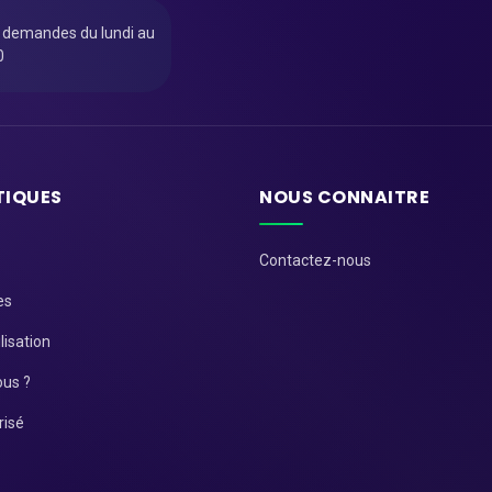
u demandes du lundi au
0
TIQUES
NOUS CONNAITRE
Contactez-nous
es
lisation
us ?
risé