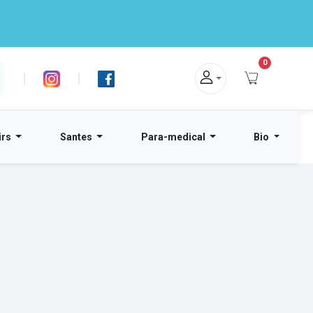
0
|
|
irs
Santes
Para-medical
Bio