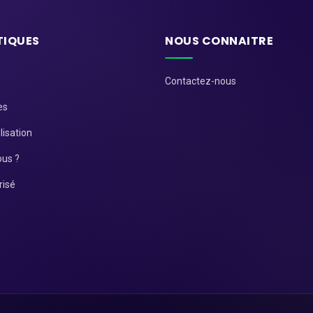
TIQUES
NOUS CONNAITRE
Contactez-nous
es
lisation
us ?
risé