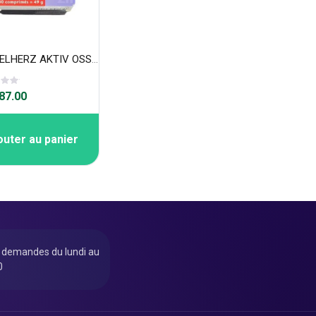
DOPPELHERZ AKTIV OSSEOVIT 30 cps
7.00
outer au panier
u demandes du lundi au
0