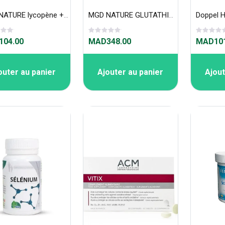
MGD NATURE lycopène + vitamine c 60 gélules
MGD NATURE GLUTATHION 180 GÉLULES
04.00
MAD348.00
MAD101
outer au panier
Ajouter au panier
Ajout