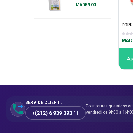
GRAHAM 1KG
MAD59.00
MAD8
Aj
SERVICE CLIENT :
Pour toutes questions o
+(212) 6 939 393 11
vendredi de 9h00 à 16h0