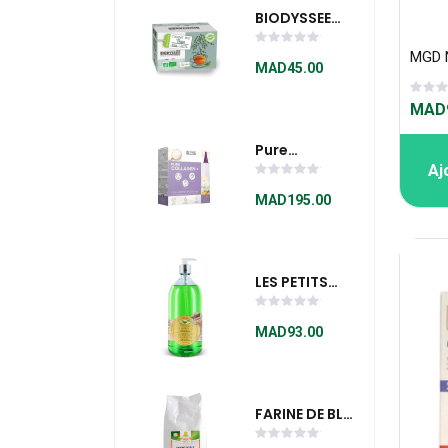
BIODYSSEE
TISANE THYM
20x1,5G
MAD45.00
MAD9
Pure
Aj
Collagène +
Programme
MAD195.00
De 10 Jours
LES PETITS
BAINS DE
PROVENCE
MAD93.00
SAVON
LIQUIDE ALOE
VERA 1 L
FARINE DE BLE
INTEGRALE