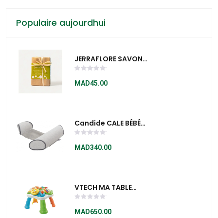
Populaire aujourdhui
JERRAFLORE SAVON
À L’HUILE D’OLIVE
100g
MAD45.00
Candide CALE BÉBÉ
ERGONOMIQUE AIR+
- 274860
MAD340.00
VTECH MA TABLE
D'ACTIVITE BILINGUE
BLEU - 181515
MAD650.00