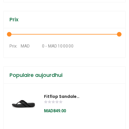
Prix
MAD
-
MAD
Prix:
Populaire aujourdhui
Fitflop Sandale
Surfer Stripe
Webbing - SFT5090
MAD849.00