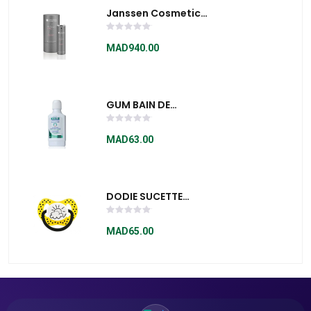
Janssen Cosmetics
Platinum Care
Effect Serum 30ml
MAD940.00
GUM BAIN DE
BOUCHE ORIGINAL
WHITE
MAD63.00
DODIE SUCETTE
PHYSIOLOGIQUE 0-­‐
6 SILICONE 33 SOLEIL
MAD65.00