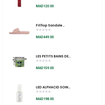
Créme
Régénératrice 75ml
MAD120.00
Fitflop Sandale
Iqushion Slides -
SFT03137
MAD449.00
LES PETITS BAINS DE
PROVENCE
GOMMAGE
MAD159.00
CORPOREL KIWI
150ML
LED ALPHACID SOIN
REDYNAMISANT
VISAGE 30ml
MAD198.00