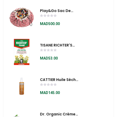
Play&go Sac De
Rangement De
Jouets Et Tapis De
MAD500.00
Jeux Motif Zigzag
Rouge Et Blanc
TISANE RICHTER'S
TRANSIT
MAD53.00
CATTIER Huile Sèche
Multi-Usages -
Visage - Corps -
MAD145.00
Cheveux - 100 Ml
Dr. Organic Crème