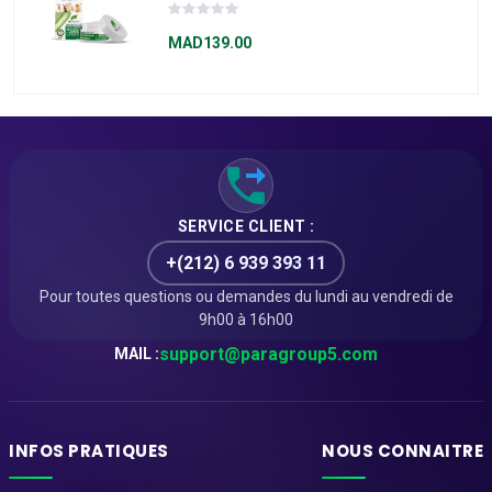
Concentrée À L'aloe
Vera 50 Ml
MAD139.00
SERVICE CLIENT :
+(212) 6 939 393 11
Pour toutes questions ou demandes du lundi au vendredi de
9h00 à 16h00
support@paragroup5.com
MAIL :
INFOS PRATIQUES
NOUS CONNAITRE