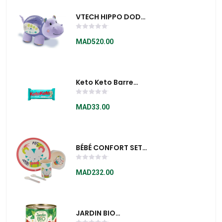
VTECH HIPPO DODO
- 180905
MAD520.00
Keto Keto Barre
Noix De Coco Et Noix
De Cajou 50g -
MAD33.00
Vegan
BÉBÉ CONFORT SET
REPAS BAMBOO
JUNGLE VIBES 2321
MAD232.00
JARDIN BIO