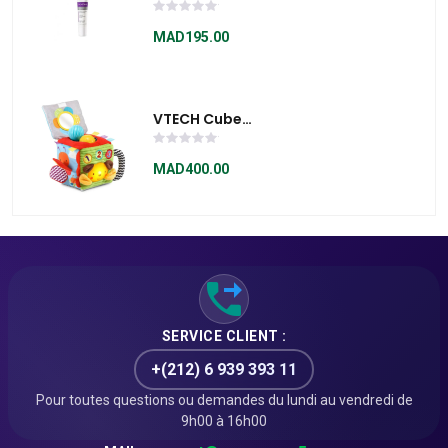
SILICONE 15ML
MAD195.00
VTECH Cube
Interactif Éveil
Sensoriel - 528205
MAD400.00
SERVICE CLIENT :
+(212) 6 939 393 11
Pour toutes questions ou demandes du lundi au vendredi de
9h00 à 16h00