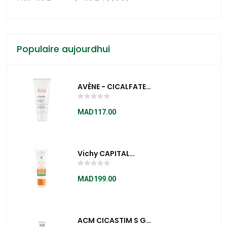
Populaire aujourdhui
AVÈNE - CICALFATE+
CRÈME RÉPARATRICE
PROTECTRICE 40 ML
MAD117.00
Vichy CAPITAL
SOLEIL Matifiant 3-
En-1 SPF 50+ Crème
MAD199.00
Solaire
ACM CICASTIM S GEL