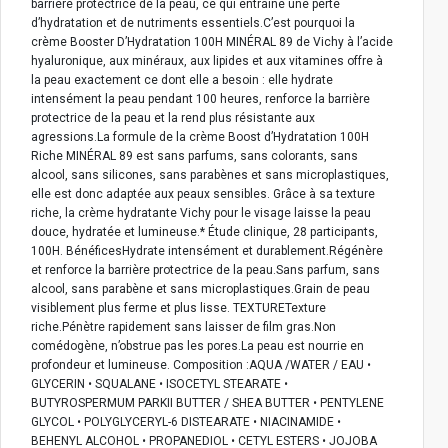
barrière protectrice de la peau, ce qui entraîne une perte
d’hydratation et de nutriments essentiels.C’est pourquoi la
crème Booster D’Hydratation 100H MINÉRAL 89 de Vichy à l’acide
hyaluronique, aux minéraux, aux lipides et aux vitamines offre à
la peau exactement ce dont elle a besoin : elle hydrate
intensément la peau pendant 100 heures, renforce la barrière
protectrice de la peau et la rend plus résistante aux
agressions.La formule de la crème Boost d’Hydratation 100H
Riche MINÉRAL 89 est sans parfums, sans colorants, sans
alcool, sans silicones, sans parabènes et sans microplastiques,
elle est donc adaptée aux peaux sensibles. Grâce à sa texture
riche, la crème hydratante Vichy pour le visage laisse la peau
douce, hydratée et lumineuse.* Étude clinique, 28 participants,
100H. BénéficesHydrate intensément et durablement.Régénère
et renforce la barrière protectrice de la peau.Sans parfum, sans
alcool, sans parabène et sans microplastiques.Grain de peau
visiblement plus ferme et plus lisse. TEXTURETexture
riche.Pénètre rapidement sans laisser de film gras.Non
comédogène, n’obstrue pas les pores.La peau est nourrie en
profondeur et lumineuse. Composition :AQUA /WATER / EAU •
GLYCERIN • SQUALANE • ISOCETYL STEARATE •
BUTYROSPERMUM PARKII BUTTER / SHEA BUTTER • PENTYLENE
GLYCOL • POLYGLYCERYL-6 DISTEARATE • NIACINAMIDE •
BEHENYL ALCOHOL • PROPANEDIOL • CETYL ESTERS • JOJOBA