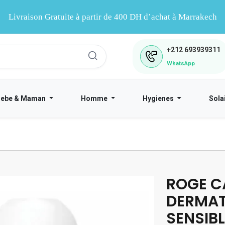
Livraison Gratuite à partir de 400 DH d’achat à Marrakech
+212
693939311
WhatsApp
Bebe & Maman
Homme
Hygienes
Sola
ROGE C
DERMAT
SENSIB