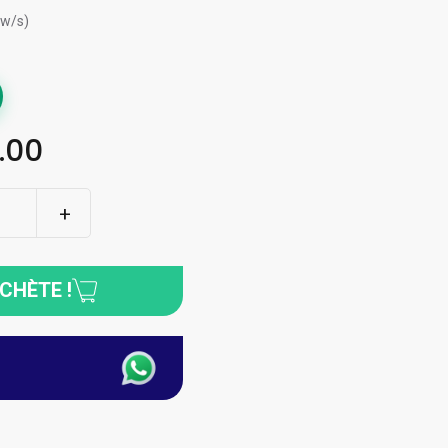
ew/s)
.00
ACHÈTE !