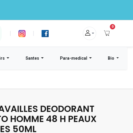
0
|
|
irs
Santes
Para-medical
Bio
AVAILLES DEODORANT
O HOMME 48 H PEAUX
LES 50ML