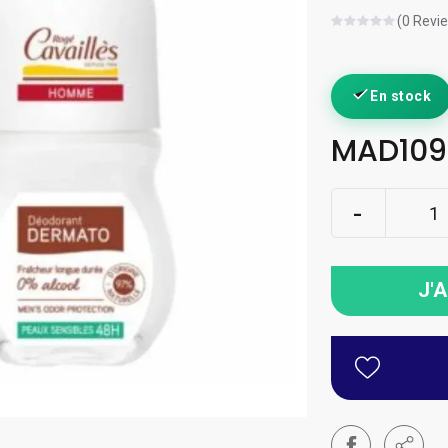
(0 Revi
En stock
MAD109
J'