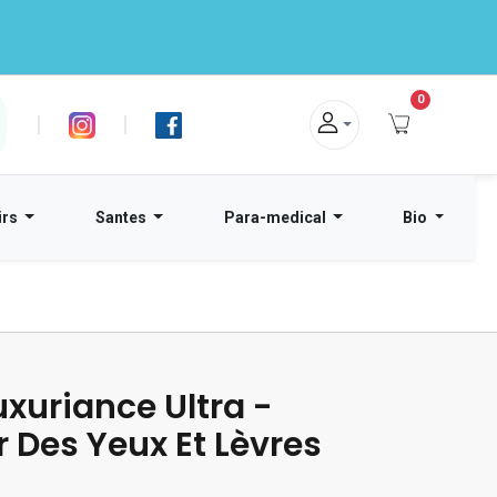
0
|
|
irs
Santes
Para-medical
Bio
xuriance Ultra -
 Des Yeux Et Lèvres