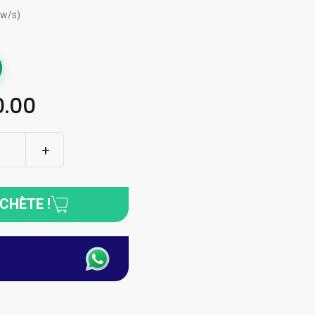
ew/s)
.00
ACHÈTE !