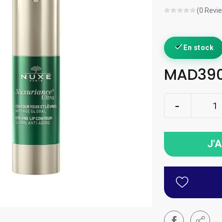
(0 Revi
En stock
MAD390
J'