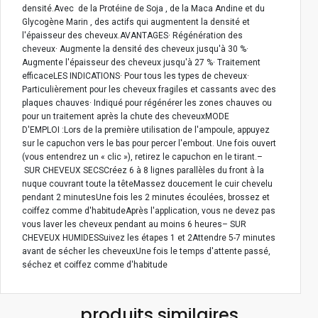
densité.Avec de la Protéine de Soja , de la Maca Andine et du
Glycogène Marin , des actifs qui augmentent la densité et
l'épaisseur des cheveux.AVANTAGES· Régénération des
cheveux· Augmente la densité des cheveux jusqu'à 30 %·
Augmente l'épaisseur des cheveux jusqu'à 27 %· Traitement
efficaceLES INDICATIONS· Pour tous les types de cheveux·
Particulièrement pour les cheveux fragiles et cassants avec des
plaques chauves· Indiqué pour régénérer les zones chauves ou
pour un traitement après la chute des cheveuxMODE
D'EMPLOI :Lors de la première utilisation de l'ampoule, appuyez
sur le capuchon vers le bas pour percer l'embout. Une fois ouvert
(vous entendrez un « clic »), retirez le capuchon en le tirant.–
SUR CHEVEUX SECSCréez 6 à 8 lignes parallèles du front à la
nuque couvrant toute la têteMassez doucement le cuir chevelu
pendant 2 minutesUne fois les 2 minutes écoulées, brossez et
coiffez comme d'habitudeAprès l'application, vous ne devez pas
vous laver les cheveux pendant au moins 6 heures– SUR
CHEVEUX HUMIDESSuivez les étapes 1 et 2Attendre 5-7 minutes
avant de sécher les cheveuxUne fois le temps d'attente passé,
séchez et coiffez comme d'habitude
produits similaires