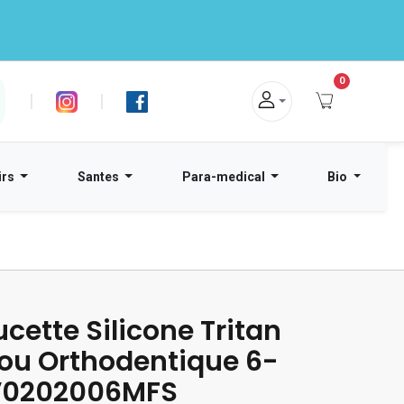
0
|
|
irs
Santes
Para-medical
Bio
cette Silicone Tritan
ijou Orthodentique 6-
V0202006MFS