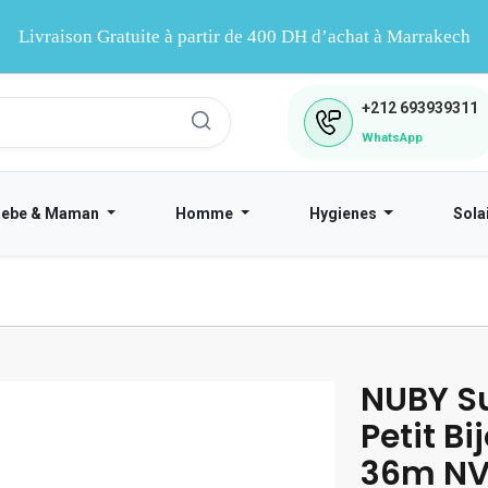
Livraison Gratuite à partir de 400 DH d’achat à Marrakech
+212
693939311
WhatsApp
Bebe & Maman
Homme
Hygienes
Sola
NUBY Su
Petit B
36m N