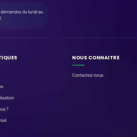
u demandes du lundi au
0
TIQUES
NOUS CONNAITRE
Contactez-nous
es
lisation
us ?
risé