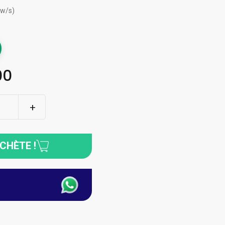
ew/s)
00
ACHÈTE !