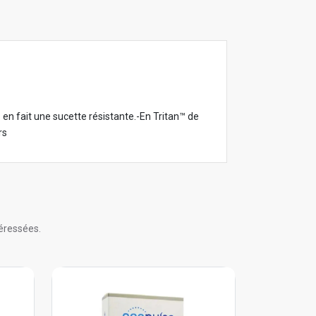
 en fait une sucette résistante.-En Tritan™ de
rs
éressées.