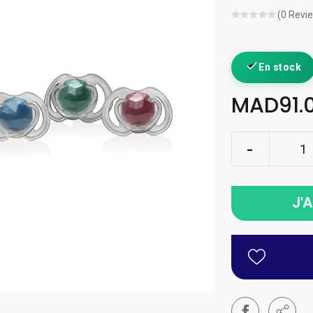
(0 Revi
En stock
MAD91.
J'