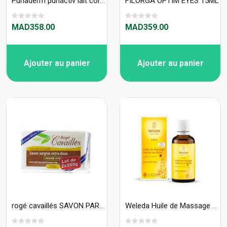
Puriaderm puriactiv lait corporel éclaircissant intense hydratant 150 ml
FILORGA OPTIM EYES 15ML
MAD358.00
MAD359.00
Ajouter au panier
Ajouter au panier
rogé cavaillés SAVON PARFUME AMANDE VERTE 250G X2
Weleda Huile de Massage Ventre de Bébé bio 50ml