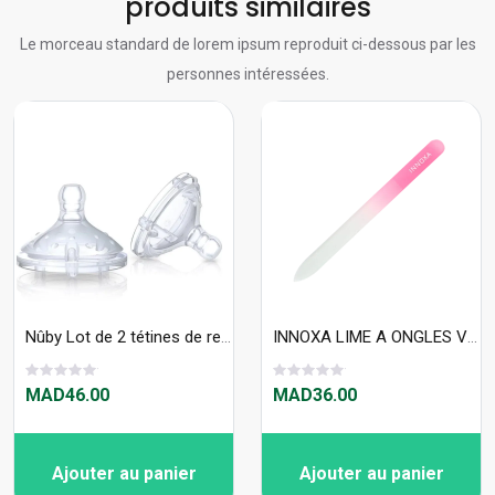
produits similaires
Le morceau standard de lorem ipsum reproduit ci-dessous par les
personnes intéressées.
Nûby Lot de 2 tétines de remplacement Softflex en Silicone à débit rapide +6m (Bib Col Large) Réf : ID0017
INNOXA LIME A ONGLES VERRE - G770970
MAD46.00
MAD36.00
Ajouter au panier
Ajouter au panier