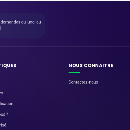
u demandes du lundi au
0
TIQUES
NOUS CONNAITRE
Contactez-nous
es
lisation
us ?
risé