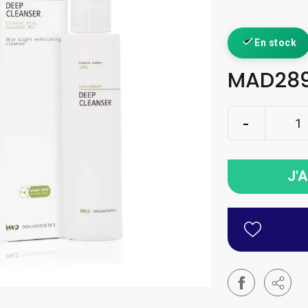
En stock
MAD289
J'