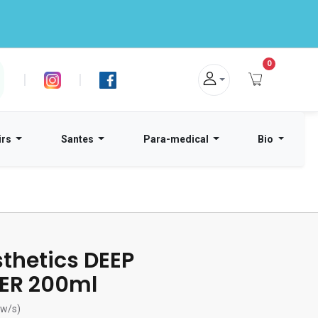
0
|
|
irs
Santes
Para-medical
Bio
thetics DEEP
ER 200ml
ew/s)