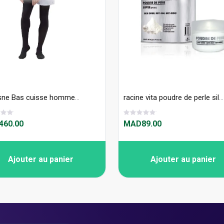
Thuasne Bas cuisse homme classe 2 Elégance VENOFLEX 5128
racine vita poudre de perle silver pure 25g
60.00
MAD89.00
Ajouter au panier
Ajouter au panier