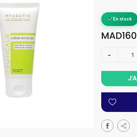
En stock
MAD160
J'