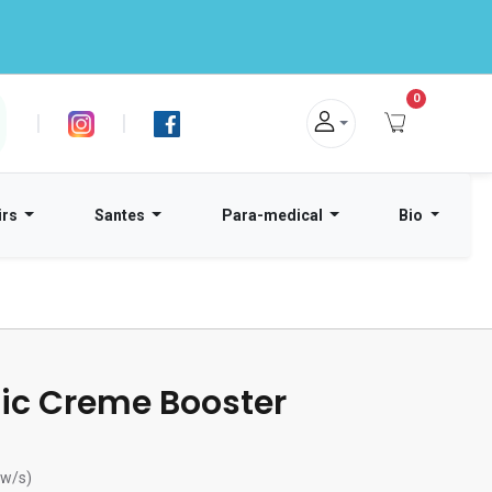
0
|
|
irs
Santes
Para-medical
Bio
ic Creme Booster
ew/s)