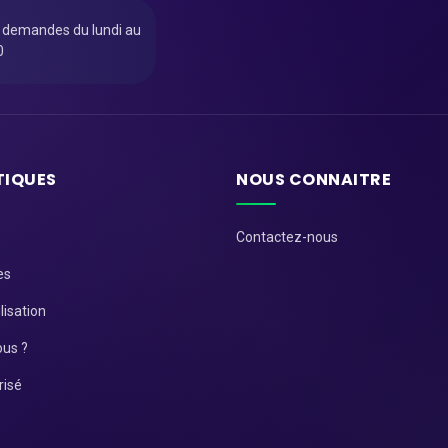
u demandes du lundi au
0
TIQUES
NOUS CONNAITRE
Contactez-nous
es
lisation
us ?
risé