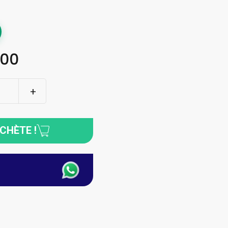
.00
ACHÈTE !