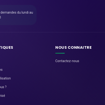
u demandes du lundi au
0
TIQUES
NOUS CONNAITRE
Contactez-nous
es
lisation
us ?
risé