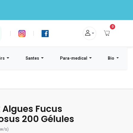
0
|
|
irs
Santes
Para-medical
Bio
 Algues Fucus
osus 200 Gélules
ew/s)