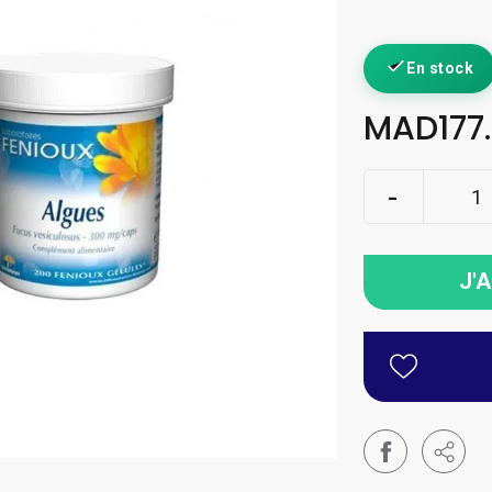
En stock
MAD177
J'