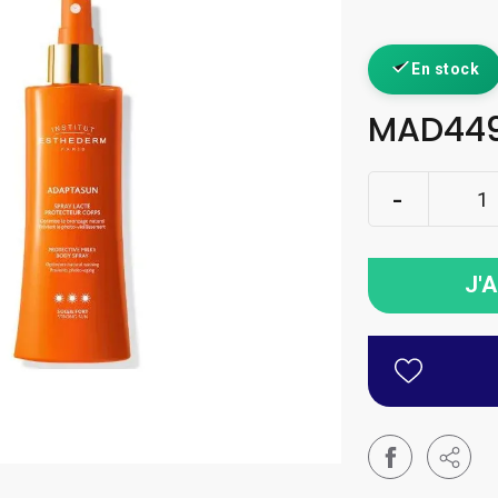
En stock
MAD449
J'