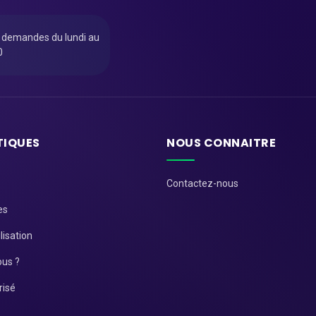
u demandes du lundi au
0
TIQUES
NOUS CONNAITRE
Contactez-nous
es
lisation
us ?
risé