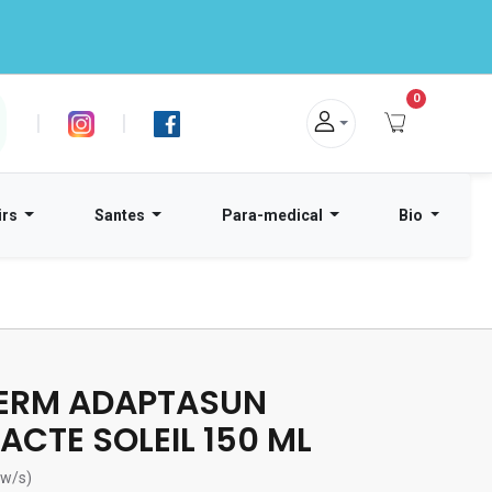
0
|
|
irs
Santes
Para-medical
Bio
ERM ADAPTASUN
ACTE SOLEIL 150 ML
ew/s)