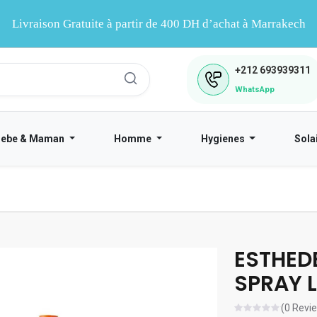
Livraison Gratuite à partir de 400 DH d’achat à Marrakech
+212
693939311
WhatsApp
Bebe & Maman
Homme
Hygienes
Sola
ESTHED
SPRAY L
(0 Revi