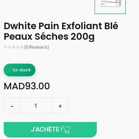
Dwhite Pain Exfoliant Blé
Peaux Séches 200g
(0 Review/s)
En stock
MAD93.00
J'ACHÈTE !