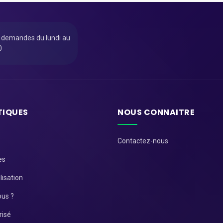
u demandes du lundi au
0
TIQUES
NOUS CONNAITRE
Contactez-nous
es
lisation
us ?
risé