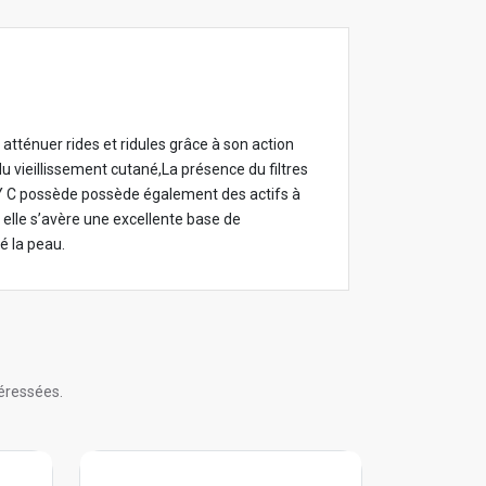
atténuer rides et ridules grâce à son action
du vieillissement cutané,La présence du filtres
ITY C possède possède également des actifs à
, elle s’avère une excellente base de
é la peau.
éressées.