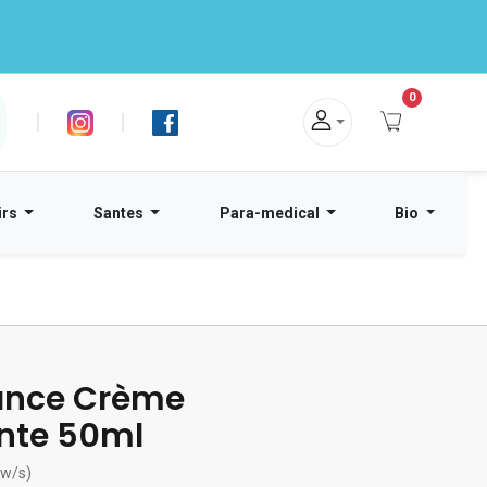
0
|
|
irs
Santes
Para-medical
Bio
nce Crème
ante 50ml
ew/s)