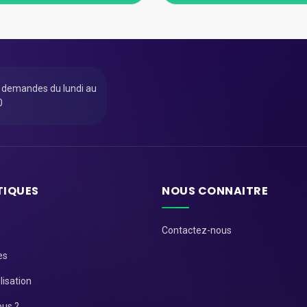
u demandes du lundi au
0
TIQUES
NOUS CONNAITRE
Contactez-nous
es
lisation
us ?