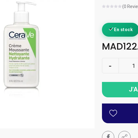
(0 Revi
En stock
MAD122
J'