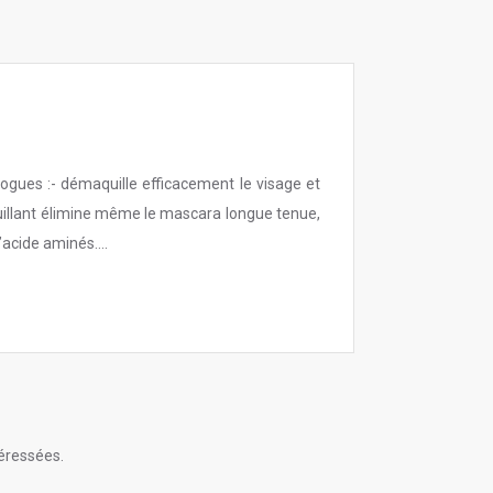
gues :- démaquille efficacement le visage et
quillant élimine même le mascara longue tenue,
’acide aminés....
éressées.