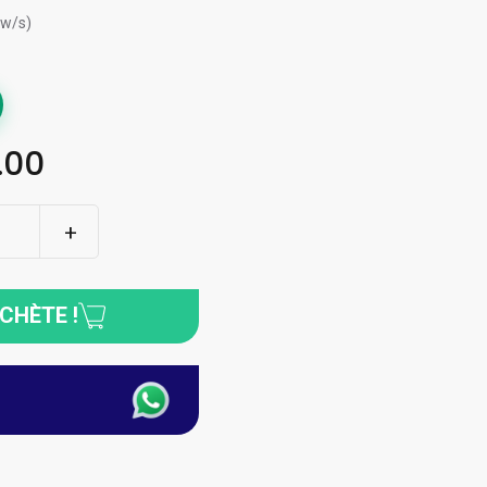
ew/s)
.00
ACHÈTE !