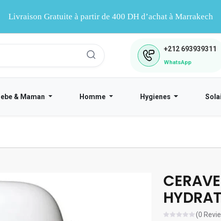
Livraison Gratuite à partir de 400 DH d’achat à Marrakech
+212
693939311
WhatsApp
Bebe & Maman
Homme
Hygienes
Sola
CERAVE
HYDRAT
(0 Revi