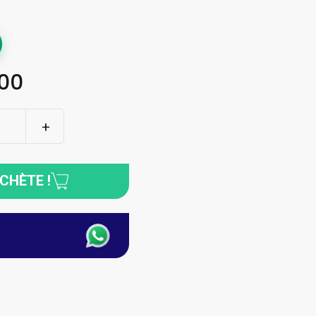
00
ACHÈTE !