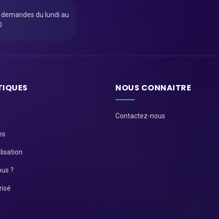
u demandes du lundi au
0
TIQUES
NOUS CONNAITRE
Contactez-nous
es
lisation
us ?
risé