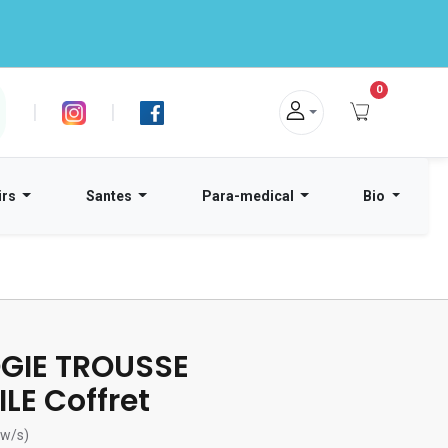
0
|
|
irs
Santes
Para-medical
Bio
GIE TROUSSE
LE Coffret
ew/s)