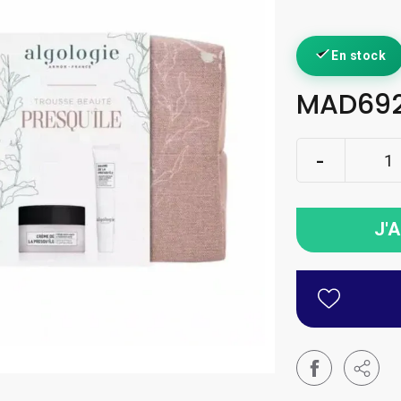
En stock
MAD692
J'