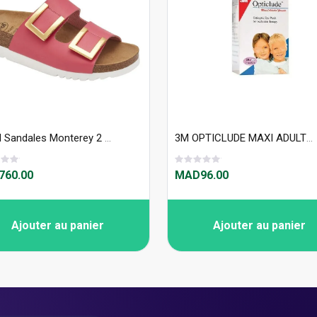
Scholl Sandales Monterey 2 Straps AD Lea - S30598
3M OPTICLUDE MAXI ADULTE - 20 Pansements
60.00
MAD96.00
Ajouter au panier
Ajouter au panier