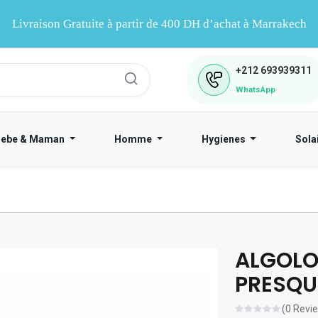
Livraison Gratuite à partir de 400 DH d’achat à Marrakech
+212
693939311
WhatsApp
Bebe & Maman
Homme
Hygienes
Sola
ALGOLO
PRESQUI
(0 Revi