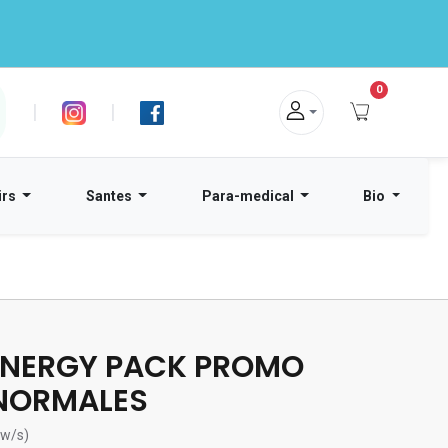
0
|
|
irs
Santes
Para-medical
Bio
NERGY PACK PROMO
NORMALES
ew/s)