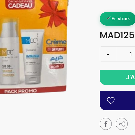
En stock
MAD125
J'