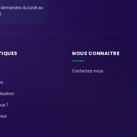
u demandes du lundi au
0
TIQUES
NOUS CONNAITRE
Contactez-nous
es
lisation
us ?
risé