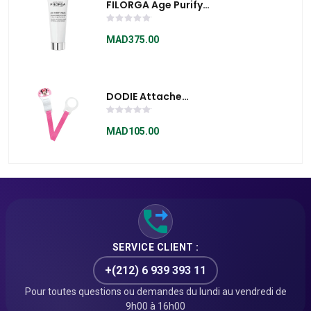
FILORGA Age Purify
Mask 75ml
MAD375.00
DODIE Attache
Sucette Ruban
MINNIE
MAD105.00
SERVICE CLIENT :
+(212) 6 939 393 11
Pour toutes questions ou demandes du lundi au vendredi de
9h00 à 16h00