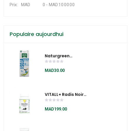
MAD
-
MAD
Prix:
Populaire aujourdhui
Naturgreen
BOISSON DE SOJA
NATURE SANS SUCRE
MAD30.00
1L
VITALL+ Radis Noir
60 Gélules
MAD199.00