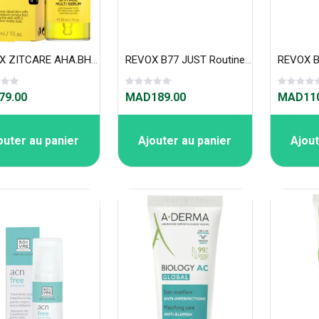
REVOX ZITCARE AHA.BHA.PHA. MULTI SERUM, 30ml
REVOX B77 JUST Routine de Soins de la Peau pour le Contrôle du Sébum 3*30ml
9.00
MAD189.00
MAD110
outer au panier
Ajouter au panier
Ajout