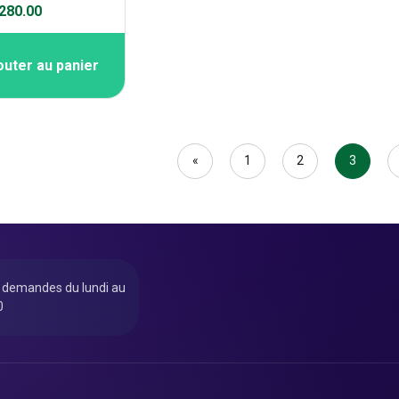
80.00
outer au panier
«
1
2
3
u demandes du lundi au
0