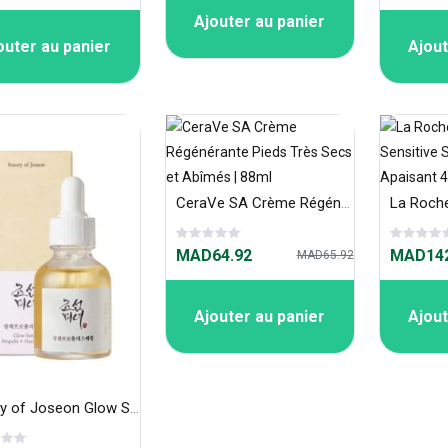
Ajouter au panier
outer au panier
Ajout
CeraVe SA Crème Régénérante Pieds Très Secs et Abîmés | 88ml
MAD64.92
MAD142
MAD65.92
Ajouter au panier
Ajout
Beauty of Joseon Glow Serum Propolis et Niacinamide 30 ml