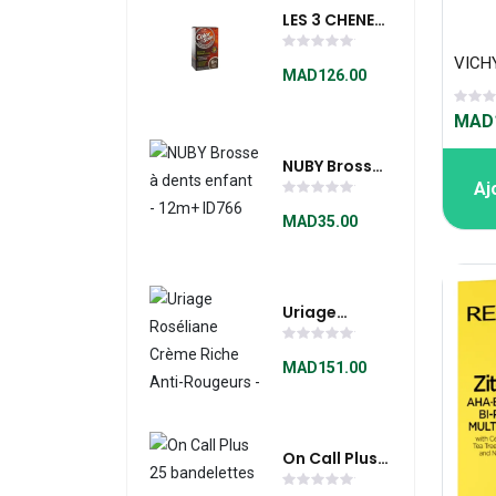
LES 3 CHENES
Color & Soin
Coloration
MAD126.00
Permanente
MAD1
Extraits
Végétaux 6N
NUBY Brosse
Blond Fonce
Aj
À Dents
Enfant - 12m+
MAD35.00
ID766
Uriage
Roséliane
Crème Riche
MAD151.00
Anti-
Rougeurs -
Pot 50ml
On Call Plus
25