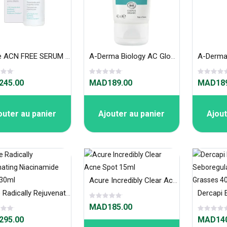
Soivre ACN FREE SERUM 30ml « pour resserrer les pores»
A-Derma Biology AC Global Soin Matifiant Anti-Imperfections – 40ml
45.00
MAD189.00
MAD189
outer au panier
Ajouter au panier
Ajout
Acure Incredibly Clear Acne Spot 15ml
Acure Radically Rejuvenating Niacinamide Serum 30ml
MAD185.00
95.00
MAD140