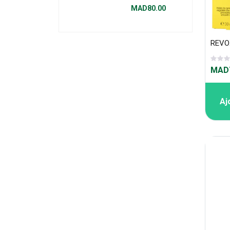
Bandelettes
MAD80.00
MAD7
Aj