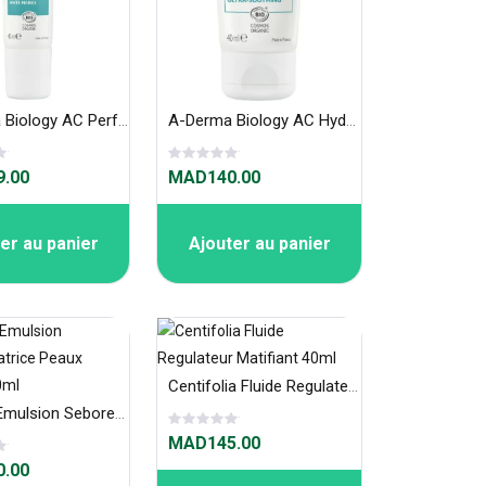
A-Derma Biology AC Perfect Fluide Anti-Imperfections Anti-Marques – 40ml
A-Derma Biology AC Hydra Crème Compensatrice Ultra-Apaisante – 40ml
.00
MAD140.00
er au panier
Ajouter au panier
Centifolia Fluide Regulateur Matifiant 40ml
Dercapi Emulsion Seboregulatrice Peaux Grasses 40ml
MAD145.00
.00