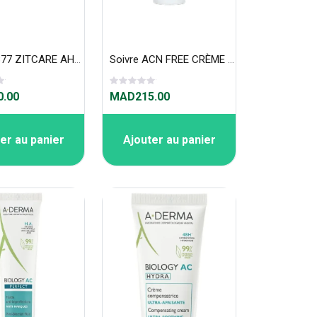
REVOX B77 ZITCARE AHA.BHA.PHA. RESURFACING CREAM, 50ml
Soivre ACN FREE CRÈME HYDRATANTE 50ml «crème legère PG»
.00
MAD215.00
er au panier
Ajouter au panier