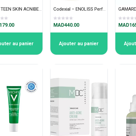
ISDIN TEEN SKIN ACNIBEN 2 GEL CREME POUR PEAUX GRASSE 40 ML
Codexial – ENOLISS Perfect Skin Oil 20ml
79.00
MAD440.00
MAD165
outer au panier
Ajouter au panier
Ajout