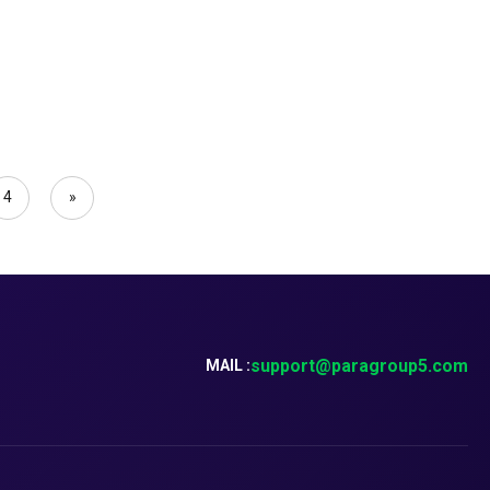
4
»
support@paragroup5.com
MAIL :