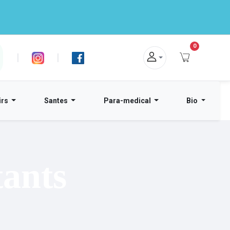
0
|
|
irs
Santes
Para-medical
Bio
tants