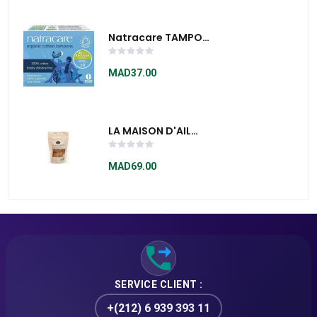
Natracare TAMPON
NORMAL SANS
APPLICATEUR 10U
MAD37.00
LA MAISON D'AIL
NOIR BISCUITS
COMTE AIL NOIR
MAD69.00
100G
SERVICE CLIENT :
+(212) 6 939 393 11