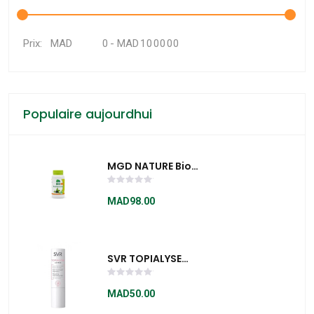
MAD
-
MAD
Prix:
Populaire aujourdhui
MGD NATURE Bio
Eleuthérocoque 90
Gelules
MAD98.00
SVR TOPIALYSE
STICK LÈVRES 4 G
MAD50.00