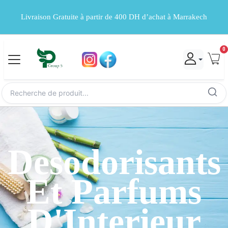
Livraison Gratuite à partir de 400 DH d’achat à Marrakech
0
Desodorisants
Et Parfums
D'Interieur