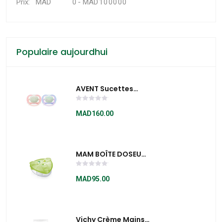
MAD
-
MAD
Prix:
Populaire aujourdhui
AVENT Sucettes
Ultra Air Night 0-6m
Fille Scf376/10
MAD160.00
MAM BOÎTE DOSEUSE
DE LAIT VERT
MAD95.00
Vichy Crème Mains