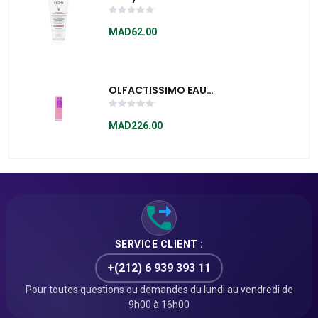
Ultra Nourrissante
50 Ml
MAD62.00
OLFACTISSIMO EAU
DE COLOGNE ROSÉE
D'EAU SPRAY 100ML
MAD226.00
SERVICE CLIENT :
+(212) 6 939 393 11
Pour toutes questions ou demandes du lundi au vendredi de
9h00 à 16h00