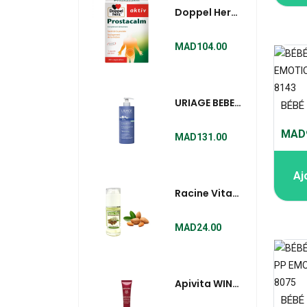
Doppel Herz
Prostacalm
30 Capsules
MAD104.00
URIAGE BEBE
1ÈRE LAIT DE
MAD9
TOILETTE
MAD131.00
VISAGE ET
CORPS
Aj
500ML
Racine Vita
Huile
D'amandes
MAD24.00
Douces 40 Ml
Apivita WINE
ELIXIR Crème