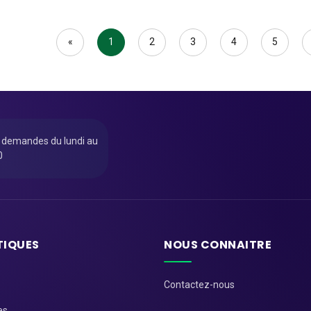
«
1
2
3
4
5
u demandes du lundi au
0
TIQUES
NOUS CONNAITRE
Contactez-nous
es