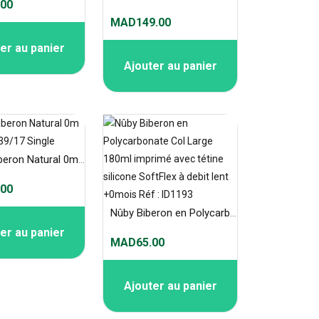
00
MAD149.00
er au panier
Ajouter au panier
Avent Biberon Natural 0m 60ml Scf039/17 Single
00
Nûby Biberon en Polycarbonate Col Large 180ml imprimé avec tétine silicone SoftFlex à debit lent +0mois Réf : ID1193
er au panier
MAD65.00
Ajouter au panier