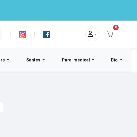
0
|
|
irs
Santes
Para-medical
Bio
n