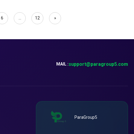
6
...
12
»
support@paragroup5.com
MAIL :
ParaGroup5